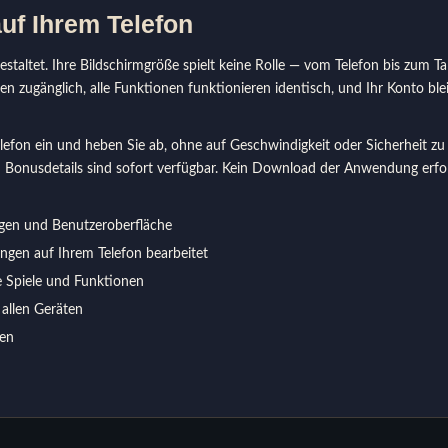
uf Ihrem Telefon
gestaltet. Ihre Bildschirmgröße spielt keine Rolle — vom Telefon bis zum T
iben zugänglich, alle Funktionen funktionieren identisch, und Ihr Konto ble
elefon ein und heben Sie ab, ohne auf Geschwindigkeit oder Sicherheit zu
Bonusdetails sind sofort verfügbar. Kein Download der Anwendung erford
gen und Benutzeroberfläche
ngen auf Ihrem Telefon bearbeitet
le Spiele und Funktionen
 allen Geräten
den