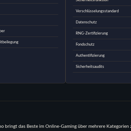
Sicherheitsfunktion
Verschlüsselungsstandard
Datenschutz
ber
RNG-Zertifizierung
eitbeilegung
Fondschutz
Authentifizierung
Sicherheitsaudits
no bringt das Beste im Online-Gaming über mehrere Kategorien z