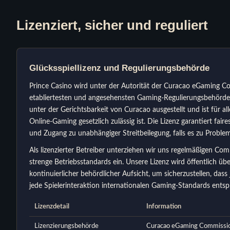
Lizenziert, sicher und reguliert
Glücksspiellizenz und Regulierungsbehörde
Prince Casino wird unter der Autorität der Curacao eGaming Co
etabliertesten und angesehensten Gaming-Regulierungsbehörden
unter der Gerichtsbarkeit von Curacao ausgestellt und ist für all
Online-Gaming gesetzlich zulässig ist. Die Lizenz garantiert faire
und Zugang zu unabhängiger Streitbeilegung, falls es zu Probl
Als lizenzierter Betreiber unterziehen wir uns regelmäßigen Co
strenge Betriebsstandards ein. Unsere Lizenz wird öffentlich übe
kontinuierlicher behördlicher Aufsicht, um sicherzustellen, dass 
jede Spielerinteraktion internationalen Gaming-Standards entspr
Lizenzdetail
Information
Lizenzierungsbehörde
Curacao eGaming Commissi