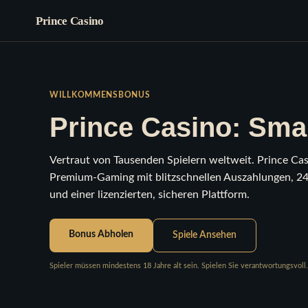
Prince Casino
WILLKOMMENSBONUS
Prince Casino: Sma
Vertraut von Tausenden Spielern weltweit. Prince Cas
Premium-Gaming mit blitzschnellen Auszahlungen, 2
und einer lizenzierten, sicheren Plattform.
Bonus Abholen
Spiele Ansehen
Spieler müssen mindestens 18 Jahre alt sein. Spielen Sie verantwortungsvoll