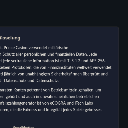
lüsselung
tät. Prince Casino verwendet militärische
 Schutz aller persönlichen und finanziellen Daten. Jede
 jede vertrauliche Information ist mit TLS 1.2 und AES 256-
selben Protokollen, die von Finanzinstituten weltweit verwendet
rd jährlich von unabhängigen Sicherheitsfirmen überprüft und
ür Datenschutz und Datenschutz.
eparaten Konten getrennt von Betriebsmitteln gehalten, um
hnen gehört und auch in unwahrscheinlichen betrieblichen
Zufallszahlengenerator ist von eCOGRA und iTech Labs
boren, die die Fairness und Integrität jedes Spielergebnisses