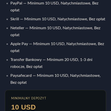
PayPal — Minimum 10 USD, Natychmiastowe, Bez
opłat
Skrill — Minimum 10 USD, Natychmiastowe, Bez opłat
Neteller — Minimum 10 USD, Natychmiastowe, Bez
opłat
Apple Pay — Minimum 10 USD, Natychmiastowe, Bez
opłat
Transfer Bankowy — Minimum 20 USD, 1-3 dni
robocze, Bez opłat
Paysafecard — Minimum 10 USD, Natychmiastowe,
Bez opłat
MINIMALNY DEPOZYT
10 USD