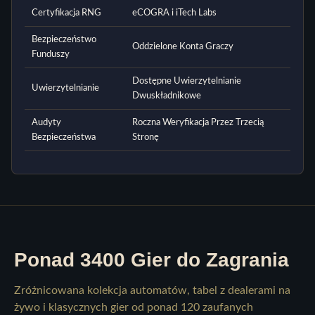
Certyfikacja RNG
eCOGRA i iTech Labs
Bezpieczeństwo
Oddzielone Konta Graczy
Funduszy
Dostępne Uwierzytelnianie
Uwierzytelnianie
Dwuskładnikowe
Audyty
Roczna Weryfikacja Przez Trzecią
Bezpieczeństwa
Stronę
Ponad 3400 Gier do Zagrania
Zróżnicowana kolekcja automatów, tabel z dealerami na
żywo i klasycznych gier od ponad 120 zaufanych