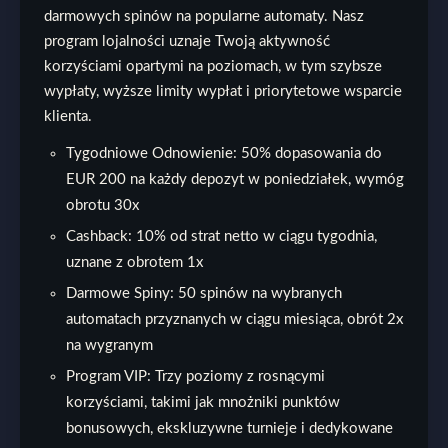
darmowych spinów na popularne automaty. Nasz
program lojalności uznaje Twoją aktywność
korzyściami opartymi na poziomach, w tym szybsze
wypłaty, wyższe limity wypłat i priorytetowe wsparcie
klienta.
Tygodniowe Odnowienie: 50% dopasowania do
EUR 200 na każdy depozyt w poniedziałek, wymóg
obrotu 30x
Cashback: 10% od strat netto w ciągu tygodnia,
uznane z obrotem 1x
Darmowe Spiny: 50 spinów na wybranych
automatach przyznanych w ciągu miesiąca, obrót 2x
na wygranym
Program VIP: Trzy poziomy z rosnącymi
korzyściami, takimi jak mnożniki punktów
bonusowych, ekskluzywne turnieje i dedykowane