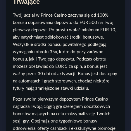
Trwające
Twój udział w Prince Casino zaczyna się od 100%
bonusu dopasowania depozytu do EUR 500 na Twój
pierwszy depozyt. Po prostu wpłać minimum EUR 10,
aby natychmiast odblokować środki bonusowe.
Wszystkie środki bonusu powitalnego podlegają
wymaganiu obrotu 35x, które dotyczy zarówno
bonusu, jak i Twojego depozytu. Podczas obrotu
możesz obstawiać do EUR 5 za spin, a bonus jest
ważny przez 30 dni od aktywacji. Bonus jest dostępny
na automatach i grach stołowych, chociaż niektóre
tytuły mają zmniejszone stawki udziału.
Poza swoim pierwszym depozytem Prince Casino
nagradza Twoją ciągłą grę szeregiem dodatkowych
bonusów mających na celu maksymalizację Twoich
sesji gry. Obejmują one tygodniowe bonusy
odnowienia, oferty cashback i ekskluzywne promocje