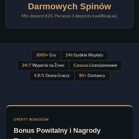
Darmowych Spinów
Min. depozyt €20. Pierwsze 3 depozyty kwalifikują się.
3000+
Gry
24h
Szybkie Wypłaty
24/7
Wsparcie na Żywo
Curacao
Licencjonowane
4.8/5
Ocena Graczy
80+
Dostawcy
OFERTY BONUSÓW
Bonus Powitalny i Nagrody