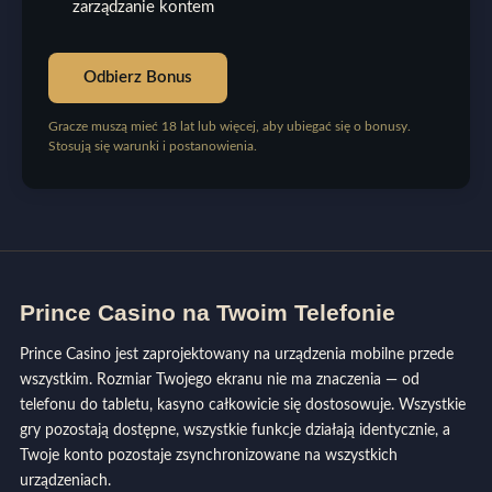
zarządzanie kontem
Odbierz Bonus
Gracze muszą mieć 18 lat lub więcej, aby ubiegać się o bonusy.
Stosują się warunki i postanowienia.
Prince Casino na Twoim Telefonie
Prince Casino jest zaprojektowany na urządzenia mobilne przede
wszystkim. Rozmiar Twojego ekranu nie ma znaczenia — od
telefonu do tabletu, kasyno całkowicie się dostosowuje. Wszystkie
gry pozostają dostępne, wszystkie funkcje działają identycznie, a
Twoje konto pozostaje zsynchronizowane na wszystkich
urządzeniach.