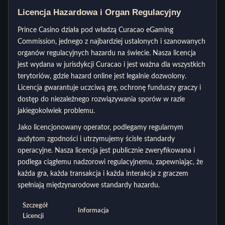
Licencja Hazardowa i Organ Regulacyjny
Prince Casino działa pod władzą Curacao eGaming
Commission, jednego z najbardziej ustalonych i szanowanych
organów regulacyjnych hazardu na świecie. Nasza licencja
jest wydana w jurisdykcji Curacao i jest ważna dla wszystkich
terytoriów, gdzie hazard online jest legalnie dozwolony.
Licencja gwarantuje uczciwą grę, ochronę funduszy graczy i
dostęp do niezależnego rozwiązywania sporów w razie
jakiegokolwiek problemu.
Jako licencjonowany operator, podlegamy regularnym
audytom zgodności i utrzymujemy ścisłe standardy
operacyjne. Nasza licencja jest publicznie zweryfikowana i
podlega ciągłemu nadzorowi regulacyjnemu, zapewniając, że
każda gra, każda transakcja i każda interakcja z graczem
spełniają międzynarodowe standardy hazardu.
Szczegół
Informacja
Licencji