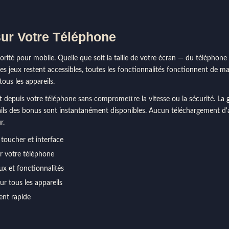
sur Votre Téléphone
rité pour mobile. Quelle que soit la taille de votre écran — du téléphone à
s jeux restent accessibles, toutes les fonctionnalités fonctionnent de ma
ous les appareils.
t depuis votre téléphone sans compromettre la vitesse ou la sécurité. La
étails des bonus sont instantanément disponibles. Aucun téléchargement d'
r.
oucher et interface
ur votre téléphone
ux et fonctionnalités
r tous les appareils
nt rapide