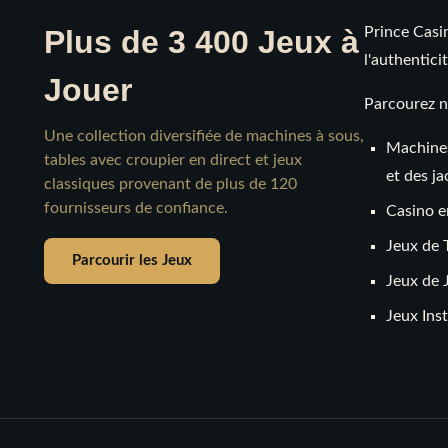
Plus de 3 400 Jeux à
Prince Casin
l'authentici
Jouer
Parcourez n
Une collection diversifiée de machines à sous,
Machines
tables avec croupier en direct et jeux
et des ja
classiques provenant de plus de 120
fournisseurs de confiance.
Casino en
Jeux de T
Parcourir les Jeux
Jeux de J
Jeux Inst