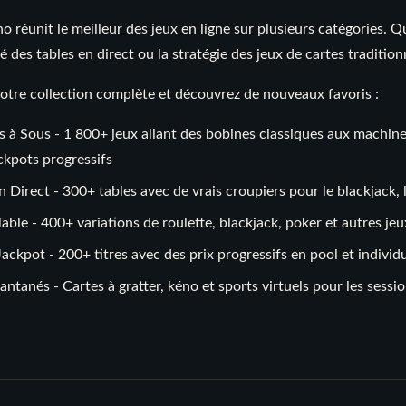
o réunit le meilleur des jeux en ligne sur plusieurs catégories. 
té des tables en direct ou la stratégie des jeux de cartes tradition
otre collection complète et découvrez de nouveaux favoris :
 à Sous - 1 800+ jeux allant des bobines classiques aux machin
ckpots progressifs
 Direct - 300+ tables avec de vrais croupiers pour le blackjack, l
able - 400+ variations de roulette, blackjack, poker et autres jeu
ackpot - 200+ titres avec des prix progressifs en pool et individ
antanés - Cartes à gratter, kéno et sports virtuels pour les sessi