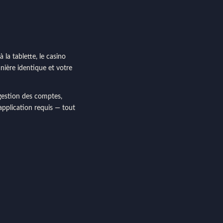
 la tablette, le casino
nière identique et votre
 gestion des comptes,
application requis — tout