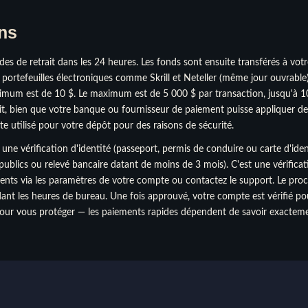
ins
des de retrait dans les 24 heures. Les fonds sont ensuite transférés à vo
, portefeuilles électroniques comme Skrill et Neteller (même jour ouvrable)
minimum est de 10 $. Le maximum est de 5 000 $ par transaction, jusqu'à 
ait, bien que votre banque ou fournisseur de paiement puisse appliquer des
e utilisé pour votre dépôt pour des raisons de sécurité.
e une vérification d'identité (passeport, permis de conduire ou carte d'ide
 publics ou relevé bancaire datant de moins de 3 mois). C'est une vérifica
ents via les paramètres de votre compte ou contactez le support. Le proc
t les heures de bureau. Une fois approuvé, votre compte est vérifié pour 
ur vous protéger — les paiements rapides dépendent de savoir exacteme