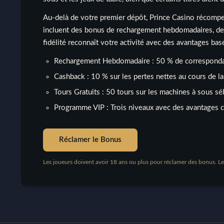
Au-delà de votre premier dépôt, Prince Casino récomp
incluent des bonus de rechargement hebdomadaires, des
fidélité reconnaît votre activité avec des avantages basé
Rechargement Hebdomadaire : 50 % de correspondan
Cashback : 10 % sur les pertes nettes au cours de l
Tours Gratuits : 50 tours sur les machines à sous sé
Programme VIP : Trois niveaux avec des avantages cr
Réclamer le Bonus
Les joueurs doivent avoir 18 ans ou plus pour réclamer des bonus. Le