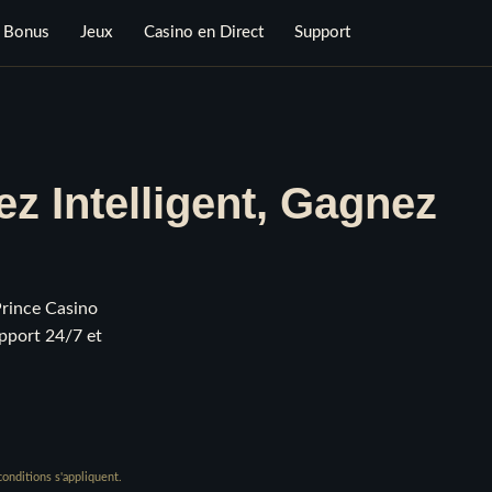
Bonus
Jeux
Casino en Direct
Support
ez Intelligent, Gagnez
Prince Casino
upport 24/7 et
onditions s'appliquent.