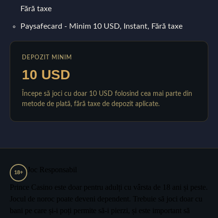
Fără taxe
Paysafecard - Minim 10 USD, Instant, Fără taxe
DEPOZIT MINIM
10 USD
Începe să joci cu doar 10 USD folosind cea mai parte din
metode de plată, fără taxe de depozit aplicate.
Joc Responsabil
18+
Prince Casino este doar pentru adulți cu vârsta de 18 ani și peste.
Jocul de noroc poate deveni dependent. Trebuie să joci doar cu
bani pe care și-i poți permite să-i pierzi, și este important să