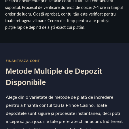
Încarcă documente prin setările contului tău sau contactează
suportul. Procesul de verificare durează de obicei 2-4 ore în timpul
orelor de lucru. Odată aprobat, contul tău este verificat pentru
toate retragera viitoare. Cerem din timp pentru a te proteja —
plățile rapide depind de a ști exact cui plătim.
FINANȚEAZĂ CONT
Metode Multiple de Depozit
Disponibile
Alege din o varietate de metode de plată de încredere
pentru a finanța contul tău la Prince Casino. Toate
depozitele sunt sigure și procesate instantaneu, deci poți
începe să joci jocurile tale preferate chiar acum. Indiferent