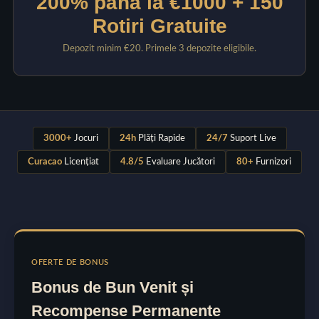
200% până la €1000 + 150
Rotiri Gratuite
Depozit minim €20. Primele 3 depozite eligibile.
3000+
Jocuri
24h
Plăți Rapide
24/7
Suport Live
Curacao
Licențiat
4.8/5
Evaluare Jucători
80+
Furnizori
OFERTE DE BONUS
Bonus de Bun Venit și
Recompense Permanente