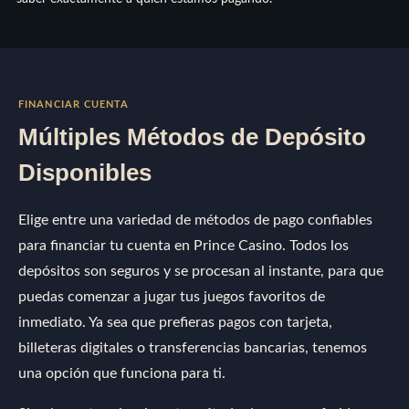
FINANCIAR CUENTA
Múltiples Métodos de Depósito
Disponibles
Elige entre una variedad de métodos de pago confiables
para financiar tu cuenta en Prince Casino. Todos los
depósitos son seguros y se procesan al instante, para que
puedas comenzar a jugar tus juegos favoritos de
inmediato. Ya sea que prefieras pagos con tarjeta,
billeteras digitales o transferencias bancarias, tenemos
una opción que funciona para ti.