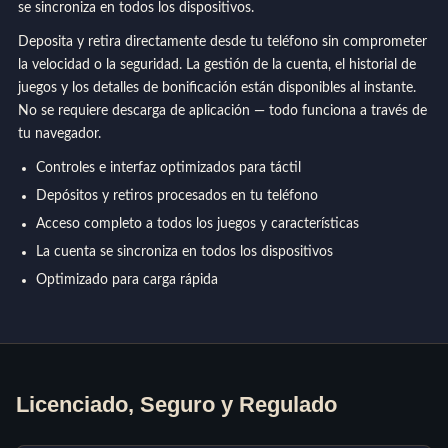
se sincroniza en todos los dispositivos.
Deposita y retira directamente desde tu teléfono sin comprometer
la velocidad o la seguridad. La gestión de la cuenta, el historial de
juegos y los detalles de bonificación están disponibles al instante.
No se requiere descarga de aplicación — todo funciona a través de
tu navegador.
Controles e interfaz optimizados para táctil
Depósitos y retiros procesados en tu teléfono
Acceso completo a todos los juegos y características
La cuenta se sincroniza en todos los dispositivos
Optimizado para carga rápida
Licenciado, Seguro y Regulado