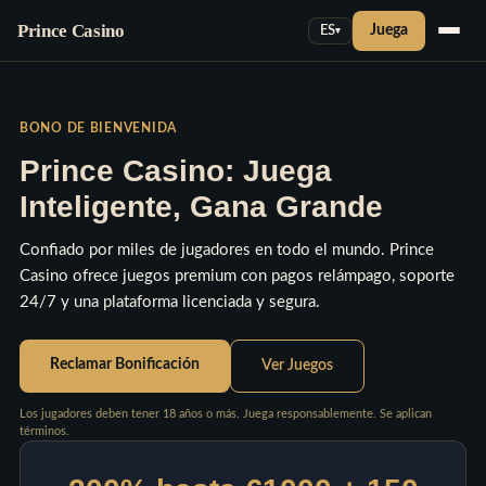
Prince Casino
Juega
ES
▾
BONO DE BIENVENIDA
Prince Casino: Juega
Inteligente, Gana Grande
Confiado por miles de jugadores en todo el mundo. Prince
Casino ofrece juegos premium con pagos relámpago, soporte
24/7 y una plataforma licenciada y segura.
Reclamar Bonificación
Ver Juegos
Los jugadores deben tener 18 años o más. Juega responsablemente. Se aplican
términos.