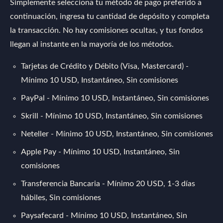
Simplemente selecciona tu método de pago preferido a
continuación, ingresa tu cantidad de depósito y completa
la transacción. No hay comisiones ocultas, y tus fondos
llegan al instante en la mayoría de los métodos.
Tarjetas de Crédito y Débito (Visa, Mastercard) -
Mínimo 10 USD, Instantáneo, Sin comisiones
PayPal - Mínimo 10 USD, Instantáneo, Sin comisiones
Skrill - Mínimo 10 USD, Instantáneo, Sin comisiones
Neteller - Mínimo 10 USD, Instantáneo, Sin comisiones
Apple Pay - Mínimo 10 USD, Instantáneo, Sin
comisiones
Transferencia Bancaria - Mínimo 20 USD, 1-3 días
hábiles, Sin comisiones
Paysafecard - Mínimo 10 USD, Instantáneo, Sin