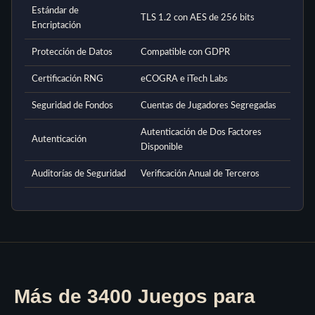
Estándar de
TLS 1.2 con AES de 256 bits
Encriptación
Protección de Datos
Compatible con GDPR
Certificación RNG
eCOGRA e iTech Labs
Seguridad de Fondos
Cuentas de Jugadores Segregadas
Autenticación de Dos Factores
Autenticación
Disponible
Auditorías de Seguridad
Verificación Anual de Terceros
Más de 3400 Juegos para