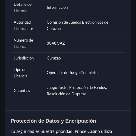
Detalle de
Información
Licencia
Autoridad
Comisión de Juegos Electrónicos de
Licenciante
Curazao
Número de
8048/JAZ
Licencia
Jurisdicción
Curazao
Tipo de
Operador de Juego Completo
Licencia
Juego Justo, Protección de Fondos,
Garantías
Resolución de Disputas
Protección de Datos y Encriptación
Tu seguridad es nuestra prioridad. Prince Casino utiliza