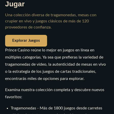
Jugar
Una colección diversa de tragamonedas, mesas con
crupier en vivo y juegos clásicos de más de 120
proveedores de confianza.
Explorar Juegos
Prince Casino reúne lo mejor en juegos en línea en
múltiples categorías. Ya sea que prefieras la variedad de
tragamonedas de video, la autenticidad de mesas en vivo
o la estrategia de los juegos de cartas tradicionales,
encontrarás miles de opciones para explorar.
Examina nuestra colección completa y descubre nuevos
favoritos:
Tragamonedas - Más de 1800 juegos desde carretes