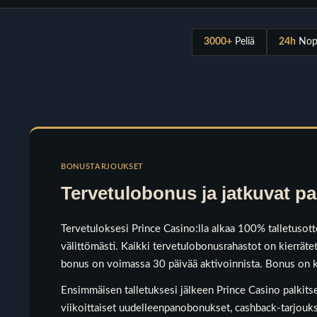
3000+
Peliä
24h
Nope
BONUSTARJOUKSET
Tervetulobonus ja jatkuvat pa
Tervetuloksesi Prince Casino:lla alkaa 100% talletusott
välittömästi. Kaikki tervetulobonusrahastot on kierrätet
bonus on voimassa 30 päivää aktivoinnista. Bonus on kä
Ensimmäisen talletuksesi jälkeen Prince Casino palkits
viikoittaiset uudelleenpanobonukset, cashback-tarjouks