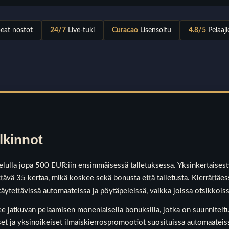
at nostot
24/7
Live-tuki
Curacao
Lisensoitu
4.8/5
Pelaaji
lkinnot
elulla jopa 500 EUR:iin ensimmäisessä talletuksessa. Yksinkertaisest
tävä 35 kertaa, mikä koskee sekä bonusta että talletusta. Kierrättäess
ytettävissä automaateissa ja pöytäpeleissä, vaikka joissa otsikkois
ee jatkuvan pelaamisen monenlaisella bonuksilla, jotka on suunnitelt
et ja yksinoikeiset ilmaiskierrospromootiot suosituissa automaateiss