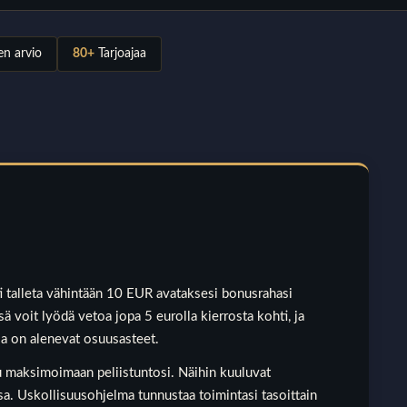
en arvio
80+
Tarjoajaa
i talleta vähintään 10 EUR avataksesi bonusrahasi
ä voit lyödä vetoa jopa 5 eurolla kierrosta kohti, ja
sa on alenevat osuusasteet.
u maksimoimaan peliistuntosi. Näihin kuuluvat
a. Uskollisuusohjelma tunnustaa toimintasi tasoittain