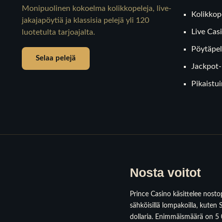
Monipuolinen kokoelma kolikkopeleja, live-
Kolikkope
jakajapöytiä ja klassisia pelejä yli 120
Live Casi
luotetulta tarjoajalta.
Pöytäpeli
Selaa pelejä
Jackpot-p
Pikaistui
Nosta voitot
Prince Casino käsittelee nostopy
sähköisillä lompakoilla, kuten 
dollaria. Enimmäismäärä on 5 0