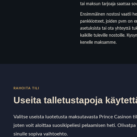
tai maksun tarjoaja saattaa sove
Ensimmäinen nostosi vaatii henk
pankkiotteet, joiden pvm on eni
asetuksista tai ota yhteyttä tuk
kaikille tuleville nostoille. 
kenelle maksamme.
RAHOITA TILI
Useita talletustapoja käytet
Valitse useista luotetusta maksutavasta Prince Casinon tilin
joten voit aloittaa suosikipeliesi pelaamisen heti. Olivatpa
sinulle sopiva vaihtoehto.