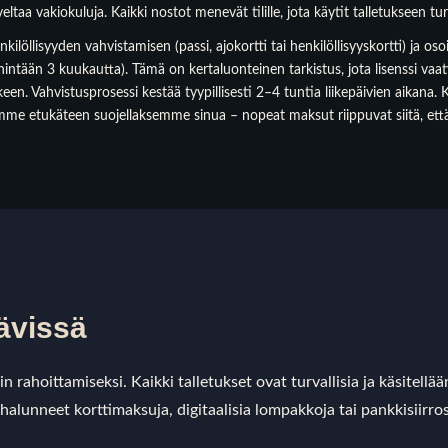
ltaa vakiokuluja. Kaikki nostot menevät tilille, jota käytit talletukseen tur
ilöllisyyden vahvistamisen (passi, ajokortti tai henkilöllisyyskortti) ja oso
ntään 3 kuukautta). Tämä on kertaluonteinen tarkistus, jota lisenssi vaatii.
een. Vahvistusprosessi kestää tyypillisesti 2–4 tuntia liikepäivien aikana. K
Kysymme etukäteen suojellaksemme sinua – nopeat maksut riippuvat siitä, e
tävissä
 rahoittamiseksi. Kaikki talletukset ovat turvallisia ja käsitellää
 halunneet korttimaksuja, digitaalisia lompakkoja tai pankkisiirros