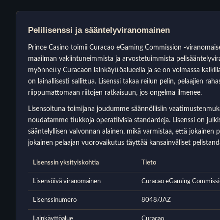
Pelilisenssi ja sääntelyviranomainen
Prince Casino toimii Curacao eGaming Commission -viranomaisen
maailman vakiintuneimmista ja arvostetuimmista pelisääntelyvira
myönnetty Curacaon lainkäyttöalueella ja se on voimassa kaikilla 
on lainallisesti sallittua. Lisenssi takaa reilun pelin, pelaajien r
riippumattomaan riitojen ratkaisuun, jos ongelma ilmenee.
Lisensoituna toimijana joudumme säännöllisiin vaatimustenmukai
noudatamme tiukkoja operatiivisia standardeja. Lisenssi on julki
sääntelyllisen valvonnan alainen, mikä varmistaa, että jokainen pe
jokainen pelaajan vuorovaikutus täyttää kansainväliset pelistanda
Lisenssin yksityiskohtia
Tieto
Lisensöivä viranomainen
Curacao eGaming Commissi
Lisenssinumero
8048/JAZ
Lainkäyttöalue
Curacao