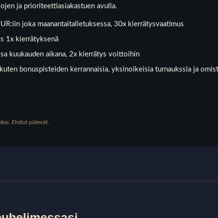
en ja prioriteettiasiakastuen avulla.
UR:iin joka maanantaitalletuksessa, 30x kierrätysvaatimus
s 1x kierrätyksenä
ssa kuukauden aikana, 2x kierrätys voittoihin
uten bonuspisteiden kerrannaisia, yksinoikeisia turnaukssia ja omiste
ksi. Ehdot pätevät.
puhelimessasi